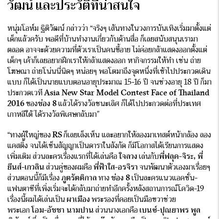
วัฒน์ และประวัติที่น่าสนใจ
หนุ่มโอห์ม ฐิติวัฒน์ กล่าวว่า “จริงๆ เส้นทางในวงการบันเทิงเริ่มมาตั้งแต่
เด็กแล้วครับ พอดีที่บ้านทำงานเกี่ยวกับด้านสื่อ ก็เลยสนับสนุนเรามา
ตลอด อาจจะด้วยความที่ตัวเราเป็นคนขี้อาย ไม่ค่อยกล้าแสดงออกตั้งแต่
เด็กๆ เค้าก็เลยอยากฝึกเราให้กล้าแสดงออก หากิจกรรมให้ทำ เช่น ถ่าย
โฆษณา ถ่ายโน่นนี่นิดๆ หน่อยๆ พอโตมาถึงจุดหนึ่งที่เข้าไปประกวดเดิน
แบบ ก็ได้เป็นนายแบบตอนอายุประมาณ 15-16 ปี จนช่วงอายุ 18 ปี ก็มา
ประกวดเวที
Asia New Star Model Contest Face of Thailand
2016
ของ
ช่อง
8
แล้วได้รางวัลชนะเลิศ ก็ได้ไปประกวดต่อที่ประเทศ
เกาหลีใต้ ได้รางวัลพิเศษกลับมา”
“ทางผู้ใหญ่ของ
RS
ก็เลยเล็งเห็น และอยากให้ลองมาเทสต์หน้ากล้อง ลอง
แคสติ้ง จนได้เซ็นสัญญาเป็นดาราในสังกัด ก็มีโอกาสได้เรียนการแสดง
เพิ่มเติม ส่วนละครเรื่องแรกที่ได้เล่นคือ
ใจลวง
เล่นกับ
พี่ฟลุค-จิระ, พี่
ยีนส์-เกวลิน
ส่วนคู่ของผมคือ
พี่ฟ้าใส-อรจิรา
จนพัฒนาตัวเองมาเรื่อยๆ
ส่วนตอนนี้ก็มีเรื่อง
ภูตรัตติกาล
ทาง
ช่อง 8
เป็นละครแนวแอคชั่น-
แฟนตาซีที่เพิ่งเริ่มจะได้กลับมาถ่ายทำอีกครั้งหลังสถานการณ์โควิด-19
เรื่องนี้ผมได้เล่นเป็น
ผาเมือง
พระรองที่คอยเป็นมือขวาช่วย
พระเอก
โอม-อัชชา นามปาน
ส่วนนางเอกคือ
เบนซ์-ปุณยาพร พูล