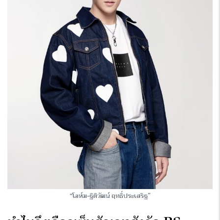
“โอห์ม-ฐิติวัฒน์ ฤทธิ์ประเสริฐ”