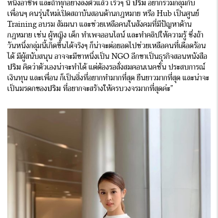
หนึ่งอาชีพ และถ้าทุกอย่างลงตัวแล้ว เร็วๆ นี้
ปริม
อยากรวมกลุ่มกับ
เพื่อนๆ คนรุ่นใหม่เปิดสถาบันสอนด้านกฎหมาย หรือ Hub เป็นศูนย์
Training อบรม สัมมนา และช่วยเหลือคนในสังคมที่มีปัญหาด้าน
กฎหมาย เช่น ผู้หญิง เด็ก ทำเพจออนไลน์ และทำคลิปให้ความรู้ ซึ่งถ้า
วันหนึ่งกลุ่มนี้เกิดขึ้นได้จริงๆ ก็น่าจะต่อยอดไปช่วยเหลือคนที่เดือดร้อน
ได้ มีผู้สนับสนุน อาจจะมีขาหนึ่งเป็น NGO อีกขาเป็นธุรกิจสอนหนังสือ
ปริม
คิดว่าตัวเองน่าจะทำได้ แต่ต้องรอสั่งสมคอนเนคชั่น ประสบการณ์
เงินทุน และเพื่อน ก็เป็นสิ่งที่อยากทำมากที่สุด ยืนยาวมากที่สุด และน่าจะ
เป็นมรดกของ
ปริม
ที่อยากจะสร้างให้ครบวงจรมากที่สุดค่ะ”