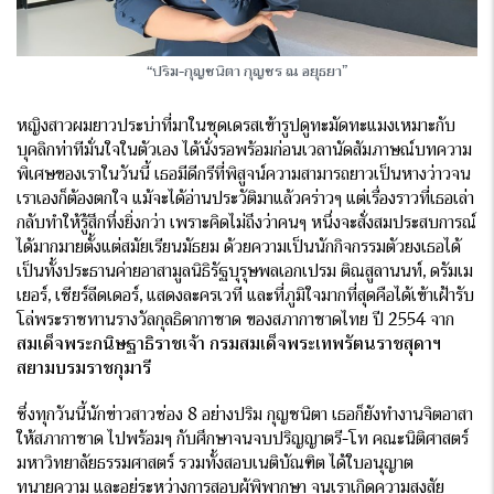
“ปริม-กุญชนิตา กุญชร ณ อยุธยา”
หญิงสาวผมยาวประบ่าที่มาในชุดเดรสเข้ารูปดูทะมัดทะแมงเหมาะกับ
บุคลิกท่าทีมั่นใจในตัวเอง ได้นั่งรอพร้อมก่อนเวลานัดสัมภาษณ์บทความ
พิเศษของเราในวันนี้ เธอมีดีกรีที่พิสูจน์ความสามารถยาวเป็นหางว่าวจน
เราเองก็ต้องตกใจ แม้จะได้อ่านประวัติมาแล้วคร่าวๆ แต่เรื่องราวที่เธอเล่า
กลับทำให้รู้สึกทึ่งยิ่งกว่า เพราะคิดไม่ถึงว่าคนๆ หนึ่งจะสั่งสมประสบการณ์
ได้มากมายตั้งแต่สมัยเรียนมัธยม ด้วยความเป็นนักกิจกรรมตัวยงเธอได้
เป็นทั้งประธานค่ายอาสามูลนิธิรัฐบุรุษพลเอกเปรม ติณสูลานนท์, ดรัมเม
เยอร์, เชียร์ลีดเดอร์, แสดงละครเวที และที่ภูมิใจมากที่สุดคือได้เข้าเฝ้ารับ
โล่พระราชทานรางวัลกุลธิดากาชาด ของสภากาชาดไทย ปี 2554 จาก
สมเด็จพระกนิษฐาธิราชเจ้า กรมสมเด็จพระเทพรัตนราชสุดาฯ
สยามบรมราชกุมารี
ซึ่งทุกวันนี้นักข่าวสาวช่อง 8 อย่างปริม กุญชนิตา เธอก็ยังทำงานจิตอาสา
ให้สภากาชาด ไปพร้อมๆ กับศึกษาจนจบปริญญาตรี-โท คณะนิติศาสตร์
มหาวิทยาลัยธรรมศาสตร์ รวมทั้งสอบเนติบัณฑิต ได้ใบอนุญาต
ทนายความ และอยู่ระหว่างการสอบผู้พิพากษา จนเราเกิดความสงสัย