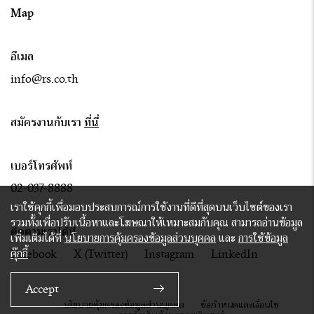
Map
อีเมล
info@rs.co.th
สมัครงานกับเรา
ที่นี่
เบอร์โทรศัพท์
02-037-8888
เราใช้คุกกี้เพื่อมอบประสบการณ์การใช้งานที่ดีที่สุดบนเว็บไซต์ของเรา
รวมทั้งเพื่อปรับเนื้อหาและโฆษณาให้เหมาะสมกับคุณ สามารถอ่านข้อมูล
ติดตามเราได้ที่
เพิ่มเติมได้ที่
นโยบายการคุ้มครองข้อมูลส่วนบุคคล
และ
การใช้ข้อมูล
คุ๊กกี้
Facebook
X (Twitter)
Instagram
LinkedIn
Accept
นโยบายคุ้มครองข้อมูลส่วนบุคคล
ข้อกำหนดและเงื่อนไข