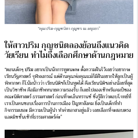
“คุณปริม-กุญชนิตา กุญชร ณ อยุธยา”
ให้สาวปริม กุญชนิตลองย้อนถึงแนวคิด
วัยเรียน ทำไมถึงเลือกศึกษาด้านกฎหมาย
“ตอนเด็กๆ
ปริม
อยากเป็นนักการทูตนะคะ ตั้งความฝันไว้เลยว่าอยากจะ
เรียนรัฐศาสตร์ จุฬาลงกรณ์ แต่ด้านคุณพ่อคุณแม่ก็มีฝันอยากให้ลูกเป็นผู้
พิพากษา ก็โน้มน้าวว่า เรียนนิติฯก็เป็นทูตได้ คือเรียนนิติฯอย่างน้อยที่สุด
เป็นวิชาชีพ คือมีอาชีพทนายความรองรับ ก็เลยไปลองเข้าพรีแคมป์ของ
คณะนิติศาสตร์ ธรรมศาสตร์ ก่อนที่จะเอ็นทรานซ์ ซึ่งรู้สึกว่าตอบโจทย์ที่
เราเป็นคนชอบเรื่องการบ้านการเมือง ปัญหาสังคม ยิ่งเป็นเด็กที่ทำ
กิจกรรมเยอะ มีความเป็นผู้นำ ทำค่ายอาสาอยู่แล้ว เลยเลือกที่จะสอบตรง
แอดมิชชั่นเข้าที่ธรรมศาสตร์ค่ะ”