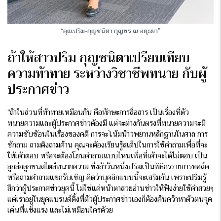
“คุณปริม-กุญชนิตา กุญชร ณ อยุธยา”
ถ้าให้สาวปริม กุญชนิตาเปรียบเทียบ
ความท้าทาย ระหว่างวิชาชีพทนาย กับผู้
ประกาศข่าว
“ถ้าในส่วนที่ท้าทายเหมือนกัน คือทักษะการสื่อสาร เป็นเรื่องที่ตัว
ทนายความและผู้ประกาศข่าวต้องมี แต่จะต่างกันตรงที่ทนายความจะมี
ความซับซ้อนในเรื่องของคดี การจะโน้มน้าวพยานหลักฐานในศาล การ
ซักถาม ถามติงถามค้าน คุณจะต้องเรียนรู้สเต็ปในการใช้คำถามเพื่อที่จะ
ให้เค้าตอบ หรือจะต้องโยนคำถามแบบไหนเพื่อที่เค้าจะได้ไม่ตอบ เป็น
ลูกล่อลูกชนสไตล์ทนายความ ซึ่งถ้าวันหนึ่ง
ปริม
เป็นพิธีกรรายการทอล์ค
หรือถามคำถามแขกรับเชิญ คิดว่าบุคลิกแบบนี้จะเสริมกัน เพราะ
ปริม
รู้
สึกว่าผู้ประกาศข่าวยุคนี้ ไม่ใช่แค่หน้าตาสวยอ่านข่าวให้ฟังง่ายใช้คำสวยๆ
แต่เราอยู่ในยุคแบรนด์ดิ้งที่ตัวผู้ประกาศข่าวเองก็ต้องค้นคว้าหาตัวตนจุด
เด่นที่แข็งแรง และไม่เหมือนใครด้วย