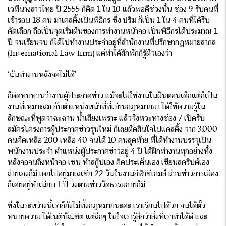
เวทีนางสาวไทย ปี 2555 ก็ติด 1 ใน 10 แล้วพอดีช่วงนั้น ช่อง 9 รับคนที่
เข้ารอบ 18 คน มาเคสติ้งเป็นพิธีกร ซึ่ง
ปริม
ก็เป็น 1 ใน 4 คนที่ได้รับ
คัดเลือก ถือเป็นจุดเริ่มต้นของการทำงานหน้าจอ เป็นพิธีกรได้ประมาณ 1
ปี จนเรียนจบ ก็ได้ไปทำงานประจำอยู่ที่สำนักงานที่ปรึกษากฎหมายสากล
(International Law firm) แต่ทำได้สักพักก็รู้ตัวเองว่า
‘ฉันทำงานหลังจอไม่ได้’
ก็คิดทบทวนว่างานผู้ประกาศข่าว แม้จะไม่ใช่งานในฝันตอนเด็กแต่ก็เป็น
งานที่เหมาะสม กับตำแหน่งหน้าที่ที่เรียนกฎหมายมา ได้ใช้ความรู้ใน
ลักษณะที่พูดจาฉะฉาน น้ำเสียงเพราะ แล้วจังหวะทางช่อง 7 เปิดรับ
สมัครโครงการผู้ประกาศข่าวรุ่นใหม่ ก็เลยตัดสินใจไปแคสติ้ง จาก 3,000
คนคัดเหลือ 200 เหลือ 40 จนได้ 10 คนสุดท้าย ที่ได้ทำงานบรรจุเป็น
พนักงานประจำ ตำแหน่งผู้ประกาศข่าวอยู่ 4 ปี ได้ฝึกทำงานทุกอย่างทั้ง
หลังจอจนถึงหน้าจอ เช่น ทำสกู๊ปเอง คิดประเด็นเอง เขียนสคริปต์เอง
ถ่ายเองก็มี เคยไปอยู่มาเลเซีย 22 วันในงานกีฬาซีเกมส์ ส่วนข่าวการเมือง
ก็เคยอยู่ทำเนียบ 1 ปี วิ่งตามข่าววัดธรรมกายก็มี
ซึ่งในระหว่างนี้เราก็ยังไม่ทิ้งกฎหมายนะคะ เราเรียนไปด้วย จนได้ตั๋ว
ทนายความ ได้เนติบัณฑิต แต่ลึกๆ ในใจเรารู้สึกว่าสิ่งที่เราทำได้ดี และ