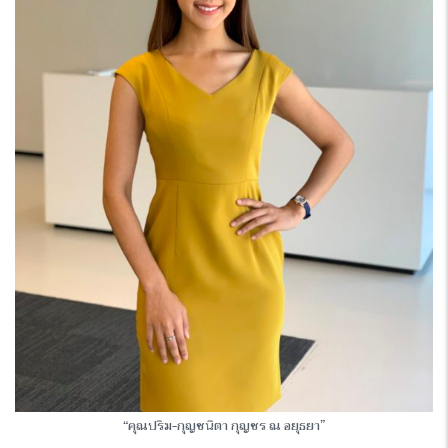
“คุณปริม-กุญชนิตา กุญชร ณ อยุธยา”