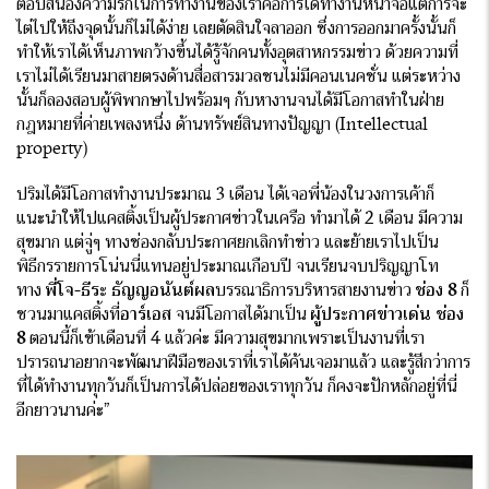
ตอบสนองความรักในการทำงานของเราคือการได้ทำงานหน้าจอแต่การจะ
ไต่ไปให้ถึงจุดนั้นก็ไม่ได้ง่าย เลยตัดสินใจลาออก ซึ่งการออกมาครั้งนั้นก็
ทำให้เราได้เห็นภาพกว้างขึ้นได้รู้จักคนทั้งอุตสาหกรรมข่าว ด้วยความที่
เราไม่ได้เรียนมาสายตรงด้านสื่อสารมวลชนไม่มีคอนเนคชั่น แต่ระหว่าง
นั้นก็ลองสอบผู้พิพากษาไปพร้อมๆ กับหางานจนได้มีโอกาสทำในฝ่าย
กฎหมายที่ค่ายเพลงหนึ่ง ด้านทรัพย์สินทางปัญญา (Intellectual
property)
ปริมได้มีโอกาสทำงานประมาณ 3 เดือน ได้เจอพี่น้องในวงการเค้าก็
แนะนำให้ไปแคสติ้งเป็นผู้ประกาศข่าวในเครือ ทำมาได้ 2 เดือน มีความ
สุขมาก แต่จู่ๆ ทางช่องกลับประกาศยกเลิกทำข่าว และย้ายเราไปเป็น
พิธีกรรายการโน่นนี่แทนอยู่ประมาณเกือบปี จนเรียนจบปริญญาโท
ทาง
พี่โจ-ธีระ ธัญญอนันต์ผล
บรรณาธิการบริหารสายงานข่าว
ช่อง 8
ก็
ชวนมาแคสติ้งที่
อาร์เอส
จนมีโอกาสได้มาเป็น
ผู้ประกาศข่าวเด่น ช่อง
8
ตอนนี้ก็เข้าเดือนที่ 4 แล้วค่ะ มีความสุขมากเพราะเป็นงานที่เรา
ปรารถนาอยากจะพัฒนาฝีมือของเราที่เราได้ค้นเจอมาแล้ว และรู้สึกว่าการ
ที่ได้ทำงานทุกวันก็เป็นการได้ปล่อยของเราทุกวัน ก็คงจะปักหลักอยู่ที่นี่
อีกยาวนานค่ะ”