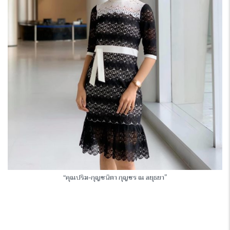
“คุณปริม-กุญชนิตา กุญชร ณ อยุธยา”