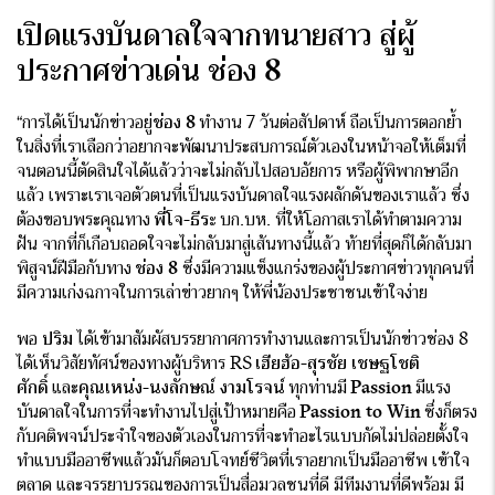
เปิดแรงบันดาลใจจากทนายสาว สู่ผู้
ประกาศข่าวเด่น ช่อง 8
“การได้เป็นนักข่าวอยู่
ช่อง 8
ทำงาน 7 วันต่อสัปดาห์ ถือเป็นการตอกย้ำ
ในสิ่งที่เราเลือกว่าอยากจะพัฒนาประสบการณ์ตัวเองในหน้าจอให้เต็มที่
จนตอนนี้ตัดสินใจได้แล้วว่าจะไม่กลับไปสอบอัยการ หรือผู้พิพากษาอีก
แล้ว เพราะเราเจอตัวตนที่เป็นแรงบันดาลใจแรงผลักดันของเราแล้ว ซึ่ง
ต้องขอบพระคุณทาง
พี่โจ-ธีระ
บก.บห. ที่ให้โอกาสเราได้ทำตามความ
ฝัน จากที่ก็เกือบถอดใจจะไม่กลับมาสู่เส้นทางนี้แล้ว ท้ายที่สุดก็ได้กลับมา
พิสูจน์ฝีมือกับทาง
ช่อง 8
ซึ่งมีความแข็งแกร่งของผู้ประกาศข่าวทุกคนที่
มีความเก่งฉกาจในการเล่าข่าวยากๆ ให้พี่น้องประชาชนเข้าใจง่าย
พอ
ปริม
ได้เข้ามาสัมผัสบรรยากาศการทำงานและการเป็นนักข่าวช่อง 8
ได้เห็นวิสัยทัศน์ของทาง
ผู้บริหาร RS
เฮียฮ้อ-สุรชัย เชษฐโชติ
ศักดิ์
และ
คุณเหน่ง-นงลักษณ์ งามโรจน์
ทุกท่านมี
Passion
มีแรง
บันดาลใจในการที่จะทำงานไปสู่เป้าหมายคือ
Passion to Win
ซึ่งก็ตรง
กับคติพจน์ประจำใจของตัวเองในการที่จะทำอะไรแบบกัดไม่ปล่อยตั้งใจ
ทำแบบมืออาชีพแล้วมันก็ตอบโจทย์ชีวิตที่เราอยากเป็นมืออาชีพ เข้าใจ
ตลาด และจรรยาบรรณของการเป็นสื่อมวลชนที่ดี มีทีมงานที่ดีพร้อม มี