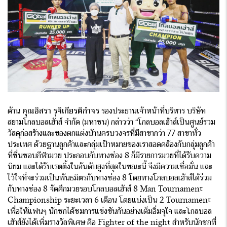
ด้าน
คุณอิสรา รุจิเกียรติกำจร
รองประธานเจ้าหน้าที่บริหาร บริษัท
สยามโกลบอลเฮ้าส์ จํากัด (มหาชน) กล่าวว่า “โกลบอลเฮ้าส์เป็นศูนย์รวม
วัสดุก่อสร้างและของตกแต่งบ้านครบวงจรที่มีสาขากว่า 77 สาขาทั่ว
ประเทศ ด้วยฐานลูกค้าและกลุ่มเป้าหมายของเราสอดคล้องกับกลุ่มลูกค้า
ที่ชื่นชอบกีฬามวย ประกอบกับทางช่อง 8 ก็มีรายการมวยที่ได้รับความ
นิยม และได้รับเรตติ้งในอันดับสูงที่สุดในขณะนี้ จึงมีความเชื่อมั่น และ
ไว้ใจที่จะร่วมเป็นพันธมิตรกับทางช่อง 8 โดยทางโกลบอลเฮ้าส์ได้ร่วม
กับทางช่อง 8 จัดศึกมวยรอบโกลบอลเฮ้าส์ 8 Man Tournament
Championship ระยะเวลา 6 เดือน โดยแบ่งเป็น 2 Tournament
เพื่อให้แฟนๆ นักชกได้ชมการแข่งขันกันอย่างเต็มอิ่มจุใจ และโกลบอล
เฮ้าส์ยังได้เพิ่มรางวัลพิเศษ คือ Fighter of the night สำหรับนักชกที่