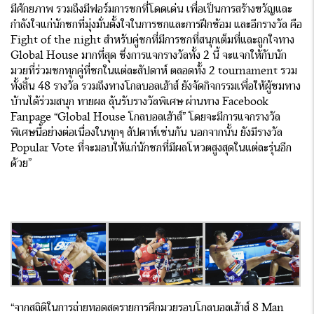
มีศักยภาพ รวมถึงมีฟอร์มการชกที่โดดเด่น เพื่อเป็นการสร้างขวัญและ
กำลังใจแก่นักชกที่มุ่งมั่นตั้งใจในการชกและการฝึกซ้อม และอีกรางวัล คือ
Fight of the night สำหรับคู่ชกที่มีการชกที่สนุกเต็มที่และถูกใจทาง
Global House มากที่สุด ซึ่งการแจกรางวัลทั้ง 2 นี้ จะแจกให้กับนัก
มวยที่ร่วมชกทุกคู่ที่ชกในแต่ละสัปดาห์ ตลอดทั้ง 2 tournament รวม
ทั้งสิ้น 48 รางวัล รวมถึงทางโกลบอลเฮ้าส์ ยังจัดกิจกรรมเพื่อให้ผู้ชมทาง
บ้านได้ร่วมสนุก ทายผล ลุ้นรับรางวัลพิเศษ ผ่านทาง Facebook
Fanpage “Global House โกลบอลเฮ้าส์” โดยจะมีการแจกรางวัล
พิเศษนี้อย่างต่อเนื่องในทุกๆ สัปดาห์เช่นกัน นอกจากนั้น ยังมีรางวัล
Popular Vote ที่จะมอบให้แก่นักชกที่มีผลโหวตสูงสุดในแต่ละรุ่นอีก
ด้วย”
“จากสถิติในการถ่ายทอดสดรายการศึกมวยรอบโกลบอลเฮ้าส์ 8 Man