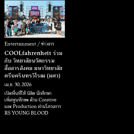
แนวคิดการนำเสนอเอกลักษณ์ทาง
พรมแดน ส่งซีรีส์เมียนมาระดับ
ดนตรีและคาแรกเตอร์ที่แตกต่าง
พรีเมียม “Fight For Hope หมัด
เพื่อส่งมอบประสบการณ์การฟัง
สั่งตาย หัวใจสั่งสู้” ลงผัง Prime
เพลงที่หลากหลายให้แฟนเพลง
Time หวังต่อยอดฐานผู้ชมเมีย
นมาในไทยที่มีจำนวนหลายล้านคน
พร้อมเปิดโอกาสใหม่ให้แบรนด์
เข้าถึงกลุ่มแรงงานต่างชาติที่มีกำลัง
Entertainment / ข่าวสาร
ซื้อเติบโตต่อเนื่อง
COOLfahrenheit ร่วม
กับ วิทยาลัยนวัตกรรม
สื่อสารสังคม มหาวิทยาลัย
ศรีนครินทรวิโรฒ (มศว)
เม.ย. 30, 2026
เปิดพื้นที่ให้ นิสิต นักศึกษา
เพิ่มพูนทักษะ ด้าน Creative
และ Production ผ่านโครงการ
RS YOUNG BLOOD