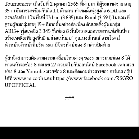
Tournament เมื่อวันที่ 2 ตุลาคม 2565 ที่ผ่านมา มีผู้ชมเพศชาย อายุ
35+ เข้ามาชมพร้อมกันถึง 1.1 ล้านคน ทำเรตติ้งพุ่งสูงถึง 6.141 และ
ครองอันดับ 1 ในพื้นที่ Urban (3.835) และ Rural (3.491) ในขณะที่
ฐานผู้ชมกลุ่มอายุ 15+ ก็มากขึ้นอย่างต่อเนื่อง ดันเรตติ้งผู้ชมกลุ่ม
All15+ พุ่งแรงถึง 3.345 ซึ่งช่อง 8 มั่นใจว่าตลอดรายการแข่งขันนี้จะ
สร้างเรตติ้งเพิ่มสูงขึ้นอีกอย่างแน่นอน”
คุณนงลักษณ์ งามโรจน์
หัวหน้าเจ้าหน้าที่บริหารสถานีโทรทัศน์ช่อง 8 กล่าวปิดท้าย
ผู้สนใจสามารถติดตามความเคลื่อนไหวต่างๆ ของรายการมวยช่อง 8 ได้
ทางหน้าจอช่อง 8 กดเลข 27 ควบคู่ไปกับออนไลน์ Facebook เพจ มวย
ช่อง 8 และ Youtube มวยช่อง 8 และติดตามข่าวสารของ อาร์เอส กรุ๊ป
ได้ที่
www.rs.co.th
และ
https://www.facebook.com/RSGRO
UPOFFICIAL
###