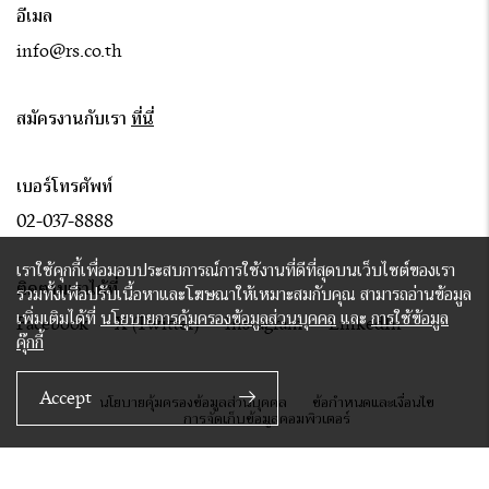
อีเมล
info@rs.co.th
สมัครงานกับเรา
ที่นี่
เบอร์โทรศัพท์
02-037-8888
เราใช้คุกกี้เพื่อมอบประสบการณ์การใช้งานที่ดีที่สุดบนเว็บไซต์ของเรา
ติดตามเราได้ที่
รวมทั้งเพื่อปรับเนื้อหาและโฆษณาให้เหมาะสมกับคุณ สามารถอ่านข้อมูล
เพิ่มเติมได้ที่
นโยบายการคุ้มครองข้อมูลส่วนบุคคล
และ
การใช้ข้อมูล
Facebook
X (Twitter)
Instagram
LinkedIn
คุ๊กกี้
Accept
นโยบายคุ้มครองข้อมูลส่วนบุคคล
ข้อกำหนดและเงื่อนไข
การจัดเก็บข้อมูลคอมพิวเตอร์
© 2020 RS GROUP