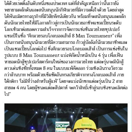
ได้ด้วยเรตติ้งอันดับหนึ่งของประเทศ แต่ที่สำคัญเหนือกว่านั้นเรายัง
พยายามผลักดันและสนับสนุนนักกีฬามวยที่มีความตั้งใจด้วย โดยล่าสุด
ได้พันธมิตรทางธุรกิจที่มีวิสัยทัศน์เดียวกัน พร้อมที่จะสนับสนุนและผลัก
ดันนักมวยไทยให้มีโอกาสก้าวสู่การเป็นนักมวยอาชีพแชมเปี้ยนระดับ
โลกเข้ามาต่อยอดความสำเร็จจากการจัดการแข่งขันมวยไทยซุปเปอร์
แชมป์ในชื่อ “ศึกมวยรอบโกลบอลเฮ้าส์ 8 Man Tournament” เพื่อ
เป็นการสนับสนุนนักมวยที่มีความสามารถ ก้าวสู่บัลลังก์นักมวยอาชีพและ
เป็นแชมเปี้ยนโลกต่อไป ซึ่งศึกมวยรอบโกลบอลเฮ้าส์ เป็นการแข่งขันใน
รูปแบบ 8 Man Tournament แบ่งพิกัดน้ำหนักเป็น 4 รุ่น เพื่อเฟ้น
หายอดนักสู้ซุปเปอร์สตาร์คนใหม่ของวงการมวยไทย แต่ละรุ่นจะมีนักสู้
ดาวเด่นชิงชัยทั้งหมด 8 คน ในแบบแพ้คัดออก ร่วมชิงเงินรางวัลรวม
กว่าล้านบาท พร้อมด้วยเข็มขัดอันทรงเกียรติจากทางโกลบอลเฮ้าส์ ภาย
ใต้กติกา ‘ไม่มีที่ว่างสำหรับผู้แพ้’ โดยจะแบ่งนักชกแต่ละรุ่นเป็น 2 สาย
สายละ 4 คน โดยผู้ชนะแต่ละสัปดาห์ จะคว้าสิทธิ์เข้าสู่รอบชิงชนะเลิศต่อ
ไป”