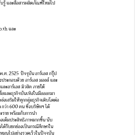
บรู้ และสื่อสารผลิตภัณฑ์ใหม่ไป
co.th และ
.ศ. 2525 ปัจจุบัน อาร์เอส กรุ๊ป
ึ่งประกอบด้วย อาร์เอส มอลล์ และ
 และอาร์เอส มิวสิค ภายใต้
ื่อและธุรกิจบันเทิงในมือออกมา
ส่งเสริมให้ทุกกลุ่มธุรกิจเติบโตต่อ
 กว่า 600 คน ซึ่งบริษัทฯ ได้
ละราย พร้อมกับการนำ
เต็มประสิทธิภาพมากขึ้น นับ
นได้รับยกย่องเป็นกรณีศึกษาใน
่หมุนไปอย่างรวดเร็วในปัจจุบัน