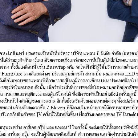
ลจนะโกสินทร์
ประธานเจ้าหน้าที่บริหาร บริษัท แพลน บี มีเดีย จำกัด (มหาช
่งที่ได้ร่วมธุรกิจกับอาร์เอส ด้วยความแข็งแกร่งของเราที่เป็นผู้นำสื่อโฆษณานอก
เทศ ทั้งสื่อเคลื่อนที่ เช่น Buswrap หรือ รถไฟฟ้าที่มีผู้ใช้บริการหลายล้า
t Furniture ตามสี่แยกต่างๆ บริเวณศูนย์การค้า สนามบิน ตลอดจนจอ LED
ถึงสื่อโฆษณาของแพลนบีที่กระจายอยู่ในภูมิภาคอาเซียน เช่น ประเทศสิงคโปร
ขยายธุรกิจในอนาคต ดังนั้น เชื่อว่าประสิทธิภาพของสื่อโฆษณานอกที่อยู่อา
ลากหลายและพฤติกรรมของผู้บริโภคได้ ซึ่งมีความจำเป็นอย่างยิ่งสำหรับยุคนี้ 
เป็นหัวใจสำคัญของการตลาด อีกทั้งยังเสริมด้วยคอนเทนต์ต่างๆ ทั้งสปอร์ต มา
โฆษณาในร้านค้าสะดวกซื้อ 7-Eleven ที่ยังคงเดินหน้าขยายให้ครบทุกสาขาทั่ว
บริโภคกับสินค้าของ JV ครั้งนี้ให้มากยิ่งขึ้น เพื่อสร้างยอดขายของ JV ในระดับ
่วมทุนระหว่าง อาร์เอส กรุ๊ป และ แพลน บี ในครั้งนี้ จะส่งผลให้ทั้งสองบริษั
 โดย อาร์เอส กรุ๊ป จะเป็นผู้พัฒนาผลิตภัณฑ์ ทำการตลาด และจัดจำหน่ายสินค้าใ