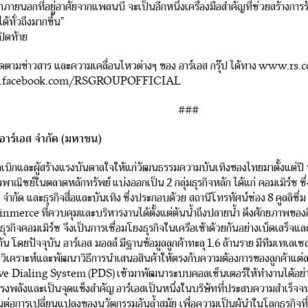
ภายนอกที่อยู่อาศัยจากแพลนบี จะเป็นอีกหนึ่งเครื่องมือสำคัญที่ช่วยสร้างการรั
ด้ทั่วถึงมากขึ้น”
ปิดท้าย
ิดตามข่าวสาร และความเคลื่อนไหวต่างๆ ของ อาร์เอส กรุ๊ป ได้ทาง www.rs.
w.facebook.com/RSGROUPOFFICIAL
###
ัท อาร์เอส จำกัด (มหาชน)
บุกเบิกและผู้สร้างแรงบันดาลใจให้แก่วัฒนธรรมความบันเทิงของไทยมาตั้งแต่ปี พ
จพาณิชย์ในตลาดหลักทรัพย์ แบ่งออกเป็น 2 กลุ่มธุรกิจหลัก ได้แก่ คอมเมิร์ซ ซ
 จำกัด และธุรกิจสื่อและบันเทิง ซึ่งประกอบด้วย สถานีโทรทัศน์ช่อง 8 คูลลิซึ่ม
nmerce ที่ควบคุมและบริหารงานได้ตั้งแต่ต้นน้ำถึงปลายน้ำ ดึงศักยภาพของส
ธุรกิจคอมเมิร์ซ จึงเป็นการเชื่อมโยงธุรกิจในเครือเข้าด้วยกันอย่างเบ็ดเสร็จและ
ัน โดยปัจจุบัน อาร์เอส มอลล์ มีฐานข้อมูลลูกค้าทะลุ 1.6 ล้านราย มีทีมเทเลเซล
วิเคราะห์และพัฒนาวิธีการนำเสนอสินค้าให้ตรงกับความต้องการของลูกค้าแต่
e Dialing System (PDS) เข้ามาพัฒนาระบบคอลเซ็นเตอร์ให้ทำงานได้อย่าง
ทรงพลังและเป็นจุดแข็งสำคัญ อาร์เอสเป็นหนึ่งในบริษัทที่ประสบความสำเร็จจ
นต่อการเปลี่ยนแปลงของนวัตกรรมอันล้ำสมัย เพื่อความเป็นผู้นำในโลกธุรกิจที