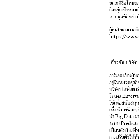
ขณะที่สื่อโฆษณา
ถึงกลุ่มเป้าหมายไ
นายสุรชัย
กล่าว
ผู้สนใจสามารถต
https://ww
เกี่ยวกับ บริษ
อาร์เอส เป็นผู้
อยู่ในหมวดธุรกิ
บริษัท ไลฟ์สตาร์
โมเดล Entertai
ใช้เพื่อสนับสนุน
เนื่องไปพร้อมๆ ก
นำ Big Data มา
ระบบ Predictiv
เป็นหลังบ้านที่
การปรับตัวให้ทั