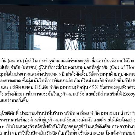
จำกัด (มหาชน) ผู้นำในการทำธุรกิจคอมเมิร์ซและธุรกิจสื่อและบันเทิงภายใต้
มีเดีย จำกัด (มหาชน) ผู้ให้บริการสื่อโฆษณาภายนอกที่อยู่อาศัย (Out of Ho
ลุมทั้งในประเทศและต่างประเทศ ผนึกกำลังจัดตั้งบริษัทร่วมทุนด้วยทุนจดทะ
และการตลาด ซึ่งมุ่งเน้นไปที่การพัฒนาผลิตภัณฑ์ใหม่ และจัดจำหน่ายสินค้าไ
1% และ บริษัท แพลน บี มีเดีย จำกัด (มหาชน) ถือหุ้น 49% ซึ่งการลงทุนดังกล่
ลัง สร้างศักยภาพในการแข่งขันในธุรกิจคอมเมิร์ซ และยังมีส่วนเสริมให้ Ecos
แกร่งมากยิ่งขึ้น
โชติศักดิ์
ประธานเจ้าหน้าที่บริหาร บริษัท อาร์เอส จำกัด (มหาชน) กล่าวว่า “
ทรานสฟอร์มองค์กรเข้าสู่ธุรกิจคอมเมิร์ซอย่างเต็มตัว และมีรายได้เติบโตอย่างต
 เป็นโมเดลธุรกิจหลักที่ผลักดันให้ทุกกลุ่มธุรกิจในเครือดึงศักยภาพการท
งปลายน้ำ จนทำให้ในปัจจุบัน มีผลิตภัณฑ์ใหม่ๆ เข้าสู่ตลาดแมส โดยจัดจำหน่ายผ