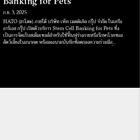
Banking for Pets’
ก.ย. 3, 2025
HATO (ฮาโตะ) ภายใต้ บริษัท เพ็ท เมดดิเคิล กรุ๊ป จำกัด ในเครือ
อาร์เอส กรุ๊ป เปิดตัวบริการ Stem Cell Banking for Pets ซึ่ง
เป็นการจัดเก็บสเต็มเซลล์สำหรับใช้ฟื้นฟูร่างกายหรือรักษาโรคของ
สัตว์เลี้ยงในอนาคต พร้อมลงนามบันทึกข้อตกลงความร่วมมือ
(MOU) กับ PetGeneX ผู้เชี่ยวชาญด้านการเก็บและเพาะเลี้ยงส
เต็มเซลล์สัตว์เลี้ยง