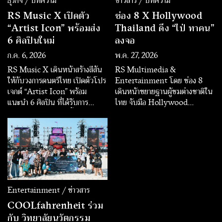
ธุรกิจ / บทความ
ข่าวสาร / บทความ
RS Music X เปิดตัว
ช่อง 8 X Hollywood
“Artist Icon” พร้อมส่ง
Thailand ดึง “ไป่ ทาคน”
6 ศิลปินใหม่
ลงจอ
ก.ค. 6, 2026
พ.ค. 27, 2026
RS Music X เดินหน้าสร้างสีสัน
RS Multimedia &
ให้กับวงการดนตรีไทย เปิดตัวโปร
Entertainment โดย ช่อง 8
เจกต์ “Artist Icon” พร้อม
เดินหน้าขยายฐานผู้ชมต่างชาติใน
แนะนำ 6 ศิลปิน ที่ได้รับการ
ไทย จับมือ Hollywood
พัฒนาและสร้างสรรค์ขึ้นภายใต้
Thailand เปิดคอนเทนต์ข้าม
แนวคิดการนำเสนอเอกลักษณ์ทาง
พรมแดน ส่งซีรีส์เมียนมาระดับ
ดนตรีและคาแรกเตอร์ที่แตกต่าง
พรีเมียม “Fight For Hope หมัด
เพื่อส่งมอบประสบการณ์การฟัง
สั่งตาย หัวใจสั่งสู้” ลงผัง Prime
เพลงที่หลากหลายให้แฟนเพลง
Time หวังต่อยอดฐานผู้ชมเมีย
นมาในไทยที่มีจำนวนหลายล้านคน
พร้อมเปิดโอกาสใหม่ให้แบรนด์
เข้าถึงกลุ่มแรงงานต่างชาติที่มีกำลัง
Entertainment / ข่าวสาร
ซื้อเติบโตต่อเนื่อง
COOLfahrenheit ร่วม
กับ วิทยาลัยนวัตกรรม