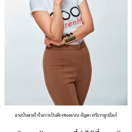
แรงบันดาลใจในการเป็นดีเจของแนน-กัญดา ศรีธรรมูปถัมภ์