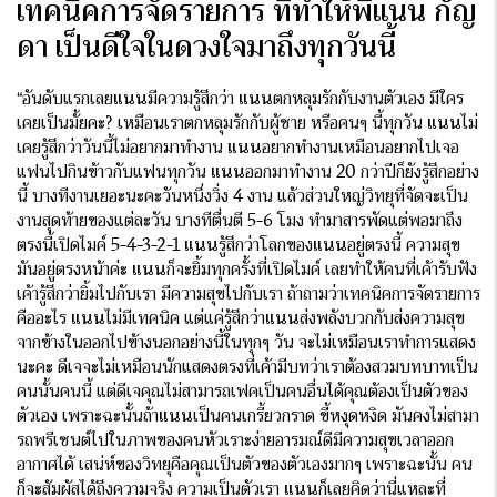
เทคนิคการจัดรายการ ที่ทำให้พี่แนน กัญ
ดา เป็นดีใจในดวงใจมาถึงทุกวันนี้
“อันดับแรกเลย
แนน
มีความรู้สึกว่า
แนน
ตกหลุมรักกับงานตัวเอง มีใคร
เคยเป็นมั้ยคะ? เหมือนเราตกหลุมรักกับผู้ชาย หรือคนๆ นี้ทุกวัน
แนน
ไม่
เคยรู้สึกว่าวันนี้ไม่อยากมาทำงาน
แนน
อยากทำงานเหมือนอยากไปเจอ
แฟนไปกินข้าวกับแฟนทุกวัน
แนน
ออกมาทำงาน 20 กว่าปีก็ยังรู้สึกอย่าง
นี้ บางทีงานเยอะนะคะวันหนึ่งวิ่ง 4 งาน แล้วส่วนใหญ่วิทยุที่จัดจะเป็น
งานสุดท้ายของแต่ละวัน บางทีตื่นตี 5-6 โมง ทำมาสารพัดแต่พอมาถึง
ตรงนี้เปิดไมค์ 5-4-3-2-1
แนน
รู้สึกว่าโลกของ
แนน
อยู่ตรงนี้ ความสุข
มันอยู่ตรงหน้าค่ะ
แนน
ก็จะยิ้มทุกครั้งที่เปิดไมค์ เลยทำให้คนที่เค้ารับฟัง
เค้ารู้สึกว่ายิ้มไปกับเรา มีความสุขไปกับเรา ถ้าถามว่าเทคนิคการจัดรายการ
คืออะไร
แนน
ไม่มีเทคนิค แต่แค่รู้สึกว่า
แนน
ส่งพลังบวกกับส่งความสุข
จากข้างในออกไปข้างนอกอย่างนี้ในทุกๆ วัน จะไม่เหมือนเราทำการแสดง
นะคะ ดีเจจะไม่เหมือนนักแสดงตรงที่เค้ามีบทว่าเราต้องสวมบทบาทเป็น
คนนั้นคนนี้ แต่ดีเจคุณไม่สามารถเฟคเป็นคนอื่นได้คุณต้องเป็นตัวของ
ตัวเอง เพราะฉะนั้นถ้า
แนน
เป็นคนเกรี้ยวกราด ขี้หงุดหงิด มันคงไม่สามา
รถพรีเซนต์ไปในภาพของคนหัวเราะง่ายอารมณ์ดีมีความสุขเวลาออก
อากาศได้ เสน่ห์ของวิทยุคือคุณเป็นตัวของตัวเองมากๆ เพราะฉะนั้น คน
ก็จะสัมผัสได้ถึงความจริง ความเป็นตัวเรา
แนน
ก็เลยคิดว่านี่แหละที่