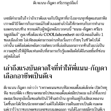
ดีเจแนน-กัญดา ศรีธรรมูปถัมภ์
เคยมีคำถามในใจว่าถ้าเราต้องเจอกับปัญหาที่ถาโถมจนทุกข์สุดแสนสาหัส
เราจะมีวิธีจัดการกับอารมณ์กับตัวเองอย่างไรไม่ให้กระทบกับการทำงาน
และคนรอบข้าง หากแต่กับผู้หญิงพลังบวกคนนี้
“แนน-กัญดา ศรีธร
รมูปถัมภ์”
คูลเจชื่อดังแห่ง
COOLfahrenheit
สถานีเพลงอันดับ 1
ของเมืองไทย ไม่เพียงแต่สามารถผ่านพ้นเรื่องราวร้ายๆ ในชีวิตไปได้
เท่านั้น แต่ยังส่งต่อพลังความคิดบวกที่เอ่อล้นออกมาจากข้างในแบ่งปัน
ความสุขไปให้ผู้ฟังแฟนคลับที่สามารถรับรู้และสัมผัสได้ถึงรอยยิ้มที่ซ่อน
อยู่หลังไมค์
เล่าถึงแรงบันดาลใจที่ทำให้พี่แนน-กัญดา
เลือกอาชีพเป็นดีเจ
ดีเจแนน กัญดา กล่าวว่า “เพราะ
แนน
ชอบฟังเพลงตั้งแต่เด็กค่ะ เปิดวิทยุ
ฟัง ชอบพี่ดีเจ เขียนจดหมายไปขอเพลงตั้งแต่สมัยประถม แล้วก็ซื้อเทป
สะสมเรียงทุกอัลบั้มของศิลปินไว้ข้างฝาบ้าน ผูกพันอยู่กับเสียงเพลงจน
โตขึ้นมาได้เรียนนิเทศศาสตร์ แต่ก็ไม่ได้มีความฝันอยากเป็นดีเจนะคะ
แต่เรารู้ว่าเราชอบพูดชอบคุยชอบแสดงออก จนได้โอกาสสมัครเป็นดีเจ