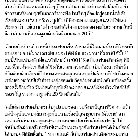
ไปรษณียบัตร และถ้าเร็วสุดด่วนสุดคือแฟกซ์ขอเพลงแต่ก็จะเพียงผิว
เผิน ถ้าที่เป็นแฟนคลับจริงๆ รู้จักเราเป็นการส่วนตัว เคยไปกินข้าว ทำ
กิจกรรมหรือเคยคุยกันมากกว่าการฟังผ่านวิทยุ ก็จะมีอยู่คนหนึ่งที่เค้า
เรียกตัวเองว่า
‘นก ศรีธรรมูปถัมภ์’
คือจะเอานามสกุล
แนน
ไปใช้และ
เรียกเราว่า
‘แม่แนน’
เค้าจะขอกำลังใจจากเราตลอด คุยกับเราจนทุกวันนี้
ถือว่าเป็นคนที่
แนน
ดูแลด้านจิตใจมาตลอด 20 ปี”
“อีกคนคือ
น้องเก้า
คนนี้เป็นแฟน
คลื่น
Z
ของที่นี่ในตอนนั้น เค้าโทรเข้า
มาบอก
‘ชอบพี่มากเลย มีขนมจะให้พี่ชิม แวะมาหาที่สถานีได้มั้ย?’
คนนี้เป็นแฟนคลับที่
แนน
ให้เบอร์ว่า
‘001’
คือเป็นแฟนคลับจริงๆ ที่มี
เบอร์โทรศัพท์เรา คือใกล้ชิดกับเรามากกว่าคนอื่น เป็นน้องสาวที่น่ารัก
ชีวิตส่วนตัวเค้าเราก็ไปหมด งานศพคุณพ่อ งานเปิดร้าน เค้าไปเมืองนอก
เราไปส่ง ทุกวันนี้เค้าทำงานอยู่ออสเตรียก็คุยกันทางไลน์ กลับมาปีละครั้ง
สองครั้งก็กินข้าว วันเกิดเค้าทุกปีเค้าจะมาหา
แนน
ก็เลี้ยงข้าวเป่าเค้กให้
ของขวัญ รวมความผูกพัน 20 ปีเหมือนกัน”
“สมัยก่อนแฟนคลับจะมาในรูปแบบของการปรึกษาปัญหาชีวิต ความรัก
แต่ปัจจุบันแฟนคลับจะคุยกับ
แนน
เรื่องปัญหาสุขภาพ (หัวเราะ) อาจ
เพราะเค้าเห็นว่าเราดูแลสุขภาพ และจะเป็นเพื่อนกันในเฟซบุ๊ก ไม่
จำเป็นต้องมีเบอร์โทรศัพท์เราแล้ว เพราะคุยกันผ่านเฟซฯได้ อินบ็อกซ์
ได้ นานๆ ทีก็มิตติ้งกัน 1 รอบ และเค้าก็เป็นแฟนคลับได้หลายคนแฟน