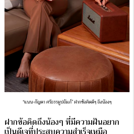
“แนน-กัญดา ศรีธรรมูปถัมภ์” ฝากข้อคิดดีๆ ถึงน้องๆ
ฝากข้อคิดถึงน้องๆ ที่มีความฝันอยาก
เป็นดีเจที่ประสบความสำเร็จเหมือ