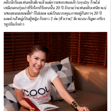
คลับนักร้องแฟนคลับดีเจแล้วแต่ความชอบของเค้า loyalty ก็จะไม่
เหมือนคนรุ่นเก่าที่รักใครก็รักคนนั้น 20 ปี ถ้าถามว่าแฟนคลับเหนียวแน่
นของ
แนน
เยอะมั้ย? ก็ไม่เยอะ แต่เป็นแบบคุณภาพอยู่กันยาวๆ 20 ปี
และส่วนใหญ่เป็นผู้หญิง กับสาว 2 ค่ะ (หัวเราะ)” ดีเจแนน-กัญดา ศรีธร
รมูปถัมภ์กล่าว