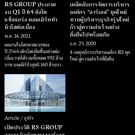
RS GROUP ประกาศ
เคล็ดลับการจัดการบริหาร
งบ Q1 ปี 64 ยังโต
องค์กร “อาร์เอส” ยุคใหม่
แข็งแกร่ง คอมเมิร์ซทำ
ชวนผู้บริหารธุรกิจรุ่นใหม่
นิวไฮต่อเนื่อง
ก้าวสู่ความสำเร็จอย่าง
ยั่งยืนไปพร้อมกัน
พ.ค. 14, 2021
ธ.ค. 23, 2020
ผลงานในไตรมาสแรกของ
ปี 2564 เติบโตเพิ่มขึ้นอย่างต่อ
4 กลยุทธ์การบริหารองค์กร RS ยุค
เนื่อง รายได้รวมทั้งหมด 992 ล้าน
ใหม่ สู่ความสำเร็จที่ยั่งยืน
บาท และมีกำไรสุทธิ 140 ล้านบาท
เติบโตขึ้น 37% เมื่อเทียบกับ
ไตรมาสก่อนหน้า
Article / ธุรกิจ
เปิดประวัติ RS GROUP
จากธุรกิจค่ายเพลงอาร์เอส