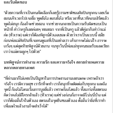
และรับผิดชอบ
“ด้วยความที่เราเป็นคนคัดเลือกก็เลยรู้ธรรมชาติของศิลปินทุกคน เลยเริ่ม
สอนเค้าเวลาไปเจอสื่อ พูดยังไง ตอบยังไง หรือเวลาขึ้นเวทีคอนเสิร์ตแล้ว
พูดไม่สนุก ก้องก็จะช่วยสอน จากช่วยจนกลายเป็นความรับผิดชอบเป็น
หน้าที่ คำว่าครูก็เลยค่อยๆ ทยอยมา จากพี่เป็นครู แล้วตีคู่มากับคำว่าแม่
ค่ะ (หัวเราะ) แต่เราก็ต้องพิสูจน์ตัวเองเยอะ ด้วยว่าเราเป็นแบบนี้ สมัย
ก่อนพ่อแม่ศิลปินที่เจอคนดูแลที่เป็นอย่างเรา เค้าอาจจะไม่แน่ใจ อาจจะ
เกร็งๆ แต่สุดท้ายพิสูจน์ด้วยงาน จนทุกวันนี้พ่อแม่ทุกคนยอมรับและเรียก
เราว่าแม่ตามลูกๆ ไปด้วย”
บทพิสูจน์การทำงาน ความรัก และความจริงใจ สลายกำแพงความ
หลากหลายทางเพศ
“ที่ผ่านมาก็ไม่เคยเป็นปัญหาในการประสานงานเลยนะคะ เพราะถ้าเรา
จริงใจ เรามีความสุข เรารักที่จะทำ เราก็สนุกที่จะติดต่อกับทุกคน และถึง
จุดนี้ ก้องไม่โดนเรื่องการบูลลี่แล้ว เพราะก้องโตแล้ว ทั้งแกร่งทั้งสตรอง
คิดว่าคงไม่มีใครกล้าแล้ว (หัวเราะ) แต่ช่วงก่อนก็อาจจะมีโน่นนี่บ้าง แต่
เราก็ต้องมั่นใจในตัวเอง สตรองในจุดยืนของตัวเอง ตั้งมั่นว่าสิ่งที่เราทำ
เพื่ออะไรแล้วงานก็จะสำเร็จได้”