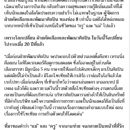
สวยเสร็จสมบูรณ์ หากแต่การที่ได้คัดสรรปลุกปั้นดาราให้สามารถแจ้งเกิด
เฉิดฉายในวงการบันเทิง กลับสร้างความสุขและความรู้สึกอิ่มเอมใจที่ได้
เห็นนักแสดงในสังกัดประสบความสำเร็จ ไม่เฉพาะในฐานะ
ผู้จัดการ
ฝ่ายคัดเลือกและพัฒนาศิลปิน ของช่อง
8
เท่านั้น แต่ยังได้หล่อหลอม
บทบาทหน้าที่เข้าเป็นส่วนหนึ่งในชีวิตของ “ครู” และ “แม่” ไปแล้ว
เพราะโลกเปลี่ยน ฝ่ายคัดเลือกและพัฒนาศิลปิน ในวันนี้จึงเปลี่ยน
ไปจากเมื่อ
20 ปีที่แล้ว
“เมื่อก่อนฝ่ายพัฒนาศิลปิน จะประกอบไปด้วยส่วนเคสติ้งคือหา เทรนนิ่ง
คือสอน ไลฟ์ไดเรกเตอร์คือดูการแสดงสด ซึ่งก้องจะอยู่ในส่วนคัด
เลือกสรรหา มีลูกน้อง 5 คน กระจายให้ออกไปเดินหาเด็กๆ มาเป็นศิลปิน
แต่สมัยนี้ไม่จำเป็นแล้ว มีโลกโซเชียลให้เราเสิร์ธ เราส่องในไอจีแล้วได
เรกไปหา เมื่อก่อนเด็กๆ ที่เข้ามาก็หวังว่าจะมาเล่นละคร มาออกเทป มี
เพลง แล้วก็ดัง และรวย แต่วันนี้รวยด้วยสื่อโซเชียลต่างๆ งานตรงนี้เลย
กลายเป็นคนที่ต้องบริหารเก่ง บริหารศิลปินดาราอย่างไรให้เป็นสินทรัพย์
ที่มีค่ากับบริษัท แต่ใจความหลักการสรรหา และปั้นนักแสดงก็ยังเป็นสิ่งที่
เราทำอยู่ เพียงแต่ว่าทุกวันนี้ เราสอนเรื่องการตอบคำถามแบบใหม่ สอน
เรื่องการใช้โซเชียล การสร้างตัวตนให้โดดเด่น”
ที่มาของคำว่า “แม่” และ “ครู” จากงานช่วย จนกลายเป็นหน้าที่ที่รัก