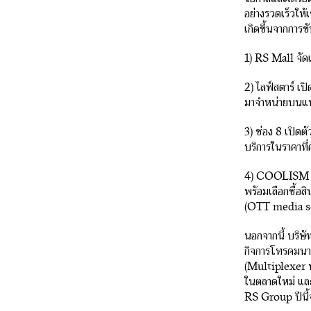
อย่างรวดเร็วให
เกิดขึ้นจากการข
1) RS Mall จัดแ
2) ไลฟ์สตาร์ เป
มาจำหน่ายบนแพ
3) ช่อง 8 เปิด
บริการในราคาที
4) COOLISM เปิ
พร้อมเลือกซื้อส
(OTT media s
นอกจากนี้ บริษ
กิจการโทรคมนาค
(Multiplexer ห
ในตลาดใหม่ และ
RS Group ปีนี้