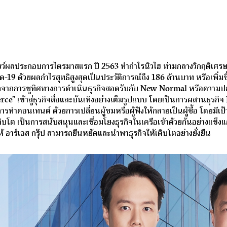
 โชว์ผลประกอบการไตรมาสแรก ปี 2563 ทำกำไรนิวไฮ ท่ามกลางวิกฤติเศรษฐ
ิด-19 ด้วยผลกำไรสุทธิสูงสุดเป็นประวัติการณ์ถึง 186 ล้านบาท หรือเพิ่
จากการชูทิศทางการดำเนินธุรกิจสอดรับกับ New Normal หรือความปกต
e” เข้าสู่ธุรกิจสื่อและบันเทิงอย่างเต็มรูปแบบ โดยเป็นการผสานธุรกิ
ารทำคอนเทนต์ ด้วยการเปลี่ยนผู้ชมหรือผู้ฟังให้กลายเป็นผู้ซื้อ โดยมีเป้า
ต เป็นการสนับสนุนและเชื่อมโยงธุรกิจในเครือเข้าด้วยกันอย่างแข็งแกร่
้ อาร์เอส กรุ๊ป สามารถยืนหยัดและนำพาธุรกิจให้เติบโตอย่างยั่งยืน