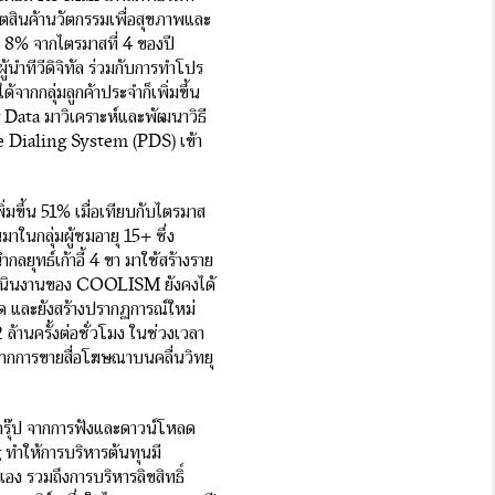
ิตสินค้านวัตกรรมเพื่อสุขภาพและ
น 8% จากไตรมาสที่ 4 ของปี
นำทีวีดิจิทัล ร่วมกับการทำโปร
ด้จากกลุ่มลูกค้าประจำก็เพิ่มขึ้น
ig Data มาวิเคราะห์และพัฒนาวิธี
e Dialing System (PDS) เข้า
่มขึ้น 51% เมื่อเทียบกับไตรมาส
าในกลุ่มผู้ชมอายุ 15+ ซึ่ง
นำกลยุทธ์เก้าอี้ 4 ขา มาใช้สร้างราย
ดำเนินงานของ COOLISM ยังคงได้
สุด และยังสร้างปรากฏการณ์ใหม่
ล้านครั้งต่อชั่วโมง ในช่วงเวลา
ากการขายสื่อโฆษณาบนคลื่นวิทยุ
กรุ๊ป จากการฟังและดาวน์โหลด
ทำให้การบริหารต้นทุนมี
อง รวมถึงการบริหารลิขสิทธิ์