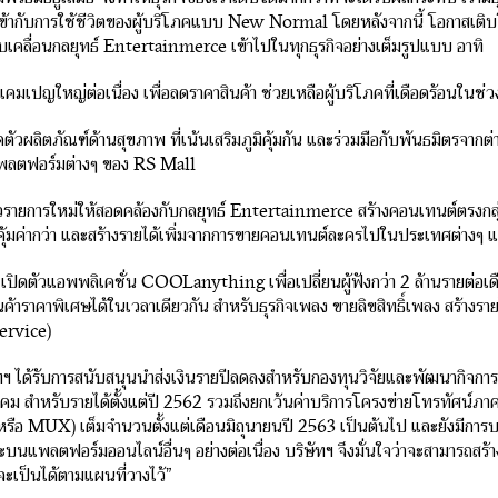
้เข้ากับการใช้ชีวิตของผู้บริโภคแบบ New Normal โดยหลังจากนี้ โอกาสเติบโ
ับเคลื่อนกลยุทธ์ Entertainmerce เข้าไปในทุกธุรกิจอย่างเต็มรูปแบบ อาทิ
คมเปญใหญ่ต่อเนื่อง เพื่อลดราคาสินค้า ช่วยเหลือผู้บริโภคที่เดือดร้อนในช่
ิดตัวผลิตภัณฑ์ด้านสุขภาพ ที่เน้นเสริมภูมิคุ้มกัน และร่วมมือกับพันธมิตรจาก
ลตฟอร์มต่างๆ ของ RS Mall
ตัวรายการใหม่ให้สอดคล้องกับกลยุทธ์ Entertainmerce สร้างคอนเทนต์ตรงกล
่คุ้มค่ากว่า และสร้างรายได้เพิ่มจากการขายคอนเทนต์ละครไปในประเทศต่าง
ดตัวแอพพลิเคชั่น COOLanything เพื่อเปลี่ยนผู้ฟังกว่า 2 ล้านรายต่อเดือ
ินค้าราคาพิเศษได้ในเวลาเดียวกัน สำหรับธุรกิจเพลง ขายลิขสิทธิ์เพลง สร้างร
ervice)
ัทฯ ได้รับการสนับสนุนนำส่งเงินรายปีลดลงสำหรับกองทุนวิจัยและพัฒนากิจกา
ม สำหรับรายได้ตั้งแต่ปี 2562 รวมถึงยกเว้นค่าบริการโครงข่ายโทรทัศน์ภาค
รือ MUX) เต็มจำนวนตั้งแต่เดือนมิถุนายนปี 2563 เป็นต้นไป และยังมีการ
บนแพลตฟอร์มออนไลน์อื่นๆ อย่างต่อเนื่อง บริษัทฯ จึงมั่นใจว่าจะสามารถส
จะเป็นได้ตามแผนที่วางไว้”