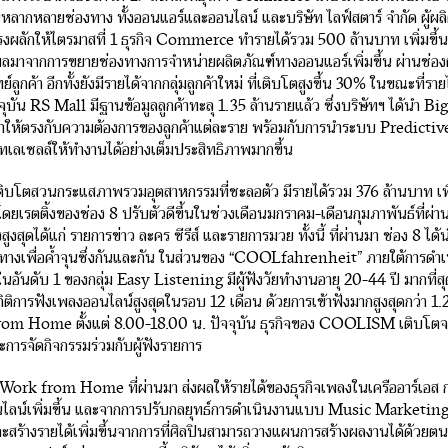
นหลากหลายช่องทาง ทั้งออนแอร์และออนไลน์ และบริษัท ไลฟ์สตาร์ จำกัด ผู้ผล
งผลักให้ไตรมาสที่ 1 ธุรกิจ Commerce ทำรายได้รวม 500 ล้านบาท เพิ่มขึ้
มาจากการขยายช่องทางการจำหน่ายผลิตภัณฑ์ทางออนแอร์เพิ่มขึ้น ผ่านช่องผู้
์ลูกค้า อีกทั้งยังมีรายได้จากกลุ่มลูกค้าใหม่ ที่เติบโตสูงขึ้น 30% ในขณะที่รายไ
จจุบัน RS Mall มีฐานข้อมูลลูกค้าทะลุ 1.35 ล้านรายแล้ว ซึ่งบริษัทฯ ได้นำ B
าให้ตรงกับความต้องการของลูกค้าแต่ละราย พร้อมกับการนำระบบ Predictiv
ลเซลล์ให้ทำงานได้อย่างเต็มประสิทธิภาพมากขึ้น
่อเติบโตสวนกระแสภาพรวมอุตสาหกรรมที่ชะลอตัว มีรายได้รวม 376 ล้านบาท เพิ
ยเรตติ้งของช่อง 8 ปรับตัวดีขึ้นในช่วงเดือนมกราคม-เดือนกุมภาพันธ์ที่ผ่านม
้งสูงสุดได้แก่ รายการข่าว ละคร ซีรีส์ และรายการมวย ทั้งนี้ ที่ผ่านมา ช่อง 8 ได้
งทางเพื่อค้ำจุนซึ่งกันและกัน ในส่วนของ “COOLfahrenheit” ภายใต้การ
ในอันดับ 1 ของกลุ่ม Easy Listening มีผู้ฟังวัยทำงานอายุ 20-44 ปี มากที่
ิติการฟังเพลงออนไลน์สูงสุดในรอบ 12 เดือน ด้วยการเข้าฟังมากสูงสุดกว่า 1.2 
om Home ตั้งแต่ 8.00-18.00 น.
ปัจจุบัน ธุรกิจของ COOLISM เติบโตจ
การจัดกิจกรรมร่วมกับผู้ฟังรายการ
Work from Home ที่ผ่านมา ส่งผลให้รายได้ของธุรกิจเพลงในเครืออาร์เอส 
ไลน์เพิ่มขึ้น และจากการปรับกลยุทธ์การดำเนินงานแบบ Music Marketing 
สร้างรายได้เพิ่มขึ้นจากการที่ศิลปินสามารถวางแผนการสร้างผลงานได้ด้วยตนเ