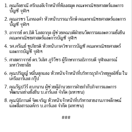
คุณกัลยาณี ศรีกองลีเจ้าหน้าที่ห้องสมุด คณะพาณิชยศาสตร์และการ
บัญชี จุฬาฯ
คุณอรชร โอทองคำ หัวหน้าบรรณารักษ์ คณะพาณิชยศาสตร์และการ
บัญชี จุฬาฯ
อาจารย์ ดร.ธิติ โอสถากุล ผู้ช่วยคณบดีฝ่ายนวัตกรรมและความยั่งยืน
คณะพาณิชยศาสตร์และการบัญชี จุฬาฯ
รศ.ศรัณย์ ชูเกียรติ หัวหน้าภาควิชาการบัญชี คณะพาณิชยศาสตร์
และการบัญชี จุฬาฯ
ศาสตราจารย์ ดร.วิเลิศ ภูริวัชร ผู้รักษาการอธิการบดี จุฬาลงกรณ์
มหาวิทยาลัย
คุณปริญญ์ หมื่นสุกแสง หัวหน้าเจ้าหน้าที่บริหารธุรกิจวิทยุคูลลิซึ่ม ใน
เครืออาร์เอส กรุ๊ป
คุณรัฐปวีร์ ลาภนาน ผู้ช่วยผู้อำนวยการฝ่ายกำกับกิจการและการ
พัฒนาอย่างยั่งยืน บ.อาร์เอส จำกัด (มหาชน)
คุณนิธิกานต์ จิตเจริญ หัวหน้าเจ้าหน้าที่บริหารสายงานภาพลักษณ์
และสื่อสารองค์กร บ.อาร์เอส จำกัด (มหาชน)
###