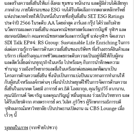
และสร้างความยั่งยืนให้แก่ สังคม ชุมชน พนักงาน และผู้มีส่วนได้เสียทุก
ภาคส่วน ภายใต้กรอบของ ESG จนได้รับคัดเลือกจากตลาดหลักทรัพย์
แห่งประเทศไทยให้เป็นหนึ่งในรายชื่อหุ้นยั่งยืน SET ESG Ratings
ประจำปี 2566 ในระดับ AA โดยล่าสุด อาร์เอส กรุ๊ป ได้ร่วมกับฝ่าย
นวัตกรรมและความยั่งยืน คณะพาณิชยศาสตร์และการบัญชี จุฬาฯ และ
สมาคมนิสิตเก่า คณะพาณิชยศาสตร์และการบัญชี แห่งจุฬาฯ จัดเสวนา
SDI Talk EP#4: RS Group: Sustainable Life Enriching ในการ
ส่งต่อความรู้การจัดการด้านความยั่งยืนของบริษัทฯ ที่สร้างสรรค์สินค้าและ
บริการ เพื่อสร้างคุณภาพชีวิตและยกระดับความเป็นอยู่ที่ดีให้กับผู้คน
และสัตว์เลี้ยงผ่านทุกธุรกิจในเครือ ไปพร้อมๆ กับการนำทักษะความ
ชำนาญ รวมถึงทรัพยากรและสื่อในเครือมาต่อยอดและพัฒนาเป็น
โครงการด้านความยั่งยืน ซึ่งนับเป็นการแบ่งปันแนวทางการทำงานให้
กับผู้สนใจหรือองค์กรต่างๆ เพื่อนำไปประยุกต์ใช้ในการจัดการด้านความ
ยั่งยืนในอนาคต โดยมี อาจารย์ ดร.ธิติ โอสถากุล, คุณรัฐปวีร์ ลาภนาน,
คุณนิธิกานต์ จิตเจริญ และคุณปริญญ์ หมื่นสุกแสง ร่วมเป็นวิทยากร และ
ได้รับเกียรติจาก ศาสตราจารย์ ดร.วิเลิศ ภูริวัชร ผู้รักษาการอธิการบดี
จุฬาลงกรณ์มหาวิทยาลัย เป็นประธานเปิดงาน ณ CBS Lounge เมื่อ
เร็วๆ นี้
บุคคลในภาพ
(จากซ้ายไปขวา)