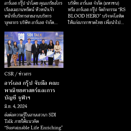
อาร์เอส กรุ๊ป นำโดย คุณเกรียงไกร
บริษัท อาร์เอส จำกัด (มหาชน)
เรืองเมธานพรัตน์ หัวหน้าเจ้า
หรือ อาร์เอส กรุ๊ป จัดกิจกรรม “RS
หน้าที่บริหารสายงานบริหาร
BLOOD HERO” บริจาคโลหิต
บุคลากร บริษัท อาร์เอส จำกัด
ให้แก่สภากาชาดไทย เพื่อนำไป
(มหาชน) เข้ารับเกียรติบัตร
ช่วยเหลือผู้ป่วยที่จำเป็นทั่ว
โครงการ “ESG DNA” ซึ่ง
ประเทศ โดยเฉพาะอย่างยิ่งในยาม
ตลาดหลักทรัพย์แห่งประเทศไทย
ที่โลหิตเป็นที่ต้องการอย่างเร่งด่วน
ได้มอบให้แก่องค์กรที่เข้าร่วมโครง
ในปัจจุบัน รวมถึงสถานการณ์
การฯ และนำชุดความรู้ด้านความ
ชายแดนไทย-กัมพูชา
ยั่งยืนไปส่งเสริมให้พนักงานได้
เรียนรู้ผ่านระบบ e-Learning
อย่างมีประสิทธิภาพ
CSR / ข่าวสาร
อาร์เอส กรุ๊ป จับมือ คณะ
พาณิชยศาสตร์และการ
บัญชี จุฬาฯ
มิ.ย. 4, 2024
ส่งต่อความรู้ในงานเสวนา SDI
Talk ภายใต้แนวคิด
“Sustainable Life Enriching”