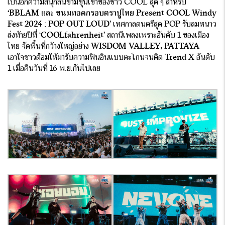
เป็นอีกความสนุกลั่นข้ามขุนเขาของชาว COOL สุด ๆ สำหรับ
‘
BBLAM และ ขนมทอดกรอบตราปูไทย Present COOL Windy
Fest 2024 : POP OUT LOUD’
เทศกาลดนตรีสุด POP รับลมหนาว
ส่งท้ายปีที่ ‘
COOLfahrenheit’
สถานีเพลงเพราะอันดับ 1 ของเมือง
ไทย จัดพื้นที่กว้างใหญ่อย่าง
WISDOM VALLEY, PATTAYA
เอาใจชาวด้อมให้มารับความฟินอินแบบตะโกนจนติด
Trend X
อันดับ
1 เมื่อคืนวันที่ 16 พ.ย.กันไปเลย