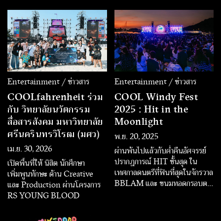
Entertainment / ข่าวสาร
Entertainment / ข่าวสาร
COOLfahrenheit ร่วม
COOL Windy Fest
กับ วิทยาลัยนวัตกรรม
2025 : Hit in the
สื่อสารสังคม มหาวิทยาลัย
Moonlight
ศรีนครินทรวิโรฒ (มศว)
พ.ย. 20, 2025
เม.ย. 30, 2026
ผ่านพ้นไปแล้วกับค่ำคืนอัศจรรย์
ปรากฎการณ์ HIT ขั้นสุด ใน
เปิดพื้นที่ให้ นิสิต นักศึกษา
เทศกาลดนตรีที่ฟินที่สุดในจักรวาล
เพิ่มพูนทักษะ ด้าน Creative
BBLAM และ ขนมทอดกรอบตรา
และ Production ผ่านโครงการ
ปูไทย Present COOL Windy
RS YOUNG BLOOD
Fest 2025 : Hit in the
Moonlight เป็น Event ส่งท้าย