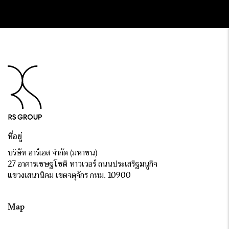
สุดปังที่แฟนเพลงสายป๊อปทั่ว
เอเชียรอคอยมาตลอดทั้งปี จัดหนัก
จัดเต็มตลอด 2 วันเมื่อสุดสัปดาห์ที่
ผ่านมา (5 – 6 กรกฎาคม) ณ
BITECLIVE บางนา รวม POP
IDOL 25 ศิลปิน กว่า 100 ชีวิต
ที่อยู่
บริษัท อาร์เอส จำกัด (มหาชน)
27 อาคารเชษฐโชติ ทาวเวอร์ ถนนประเสริฐมนูกิจ
แขวงเสนานิคม เขตจตุจักร กทม. 10900
Map