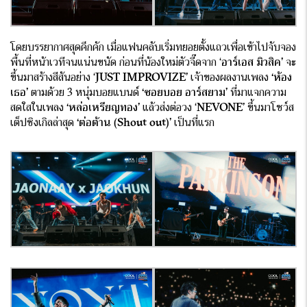
โดยบรรยากาศสุดคึกคัก เมื่อแฟนคลับเริ่มทยอยตั้งแถวเพื่อเข้าไปจับจอง
พื้นที่หน้าเวทีจนแน่นขนัด ก่อนที่น้องใหม่ตัวจี๊ดจาก ‘
อาร์เอส มิวสิค’
จะ
ขึ้นมาสร้างสีสันอย่าง ‘
JUST IMPROVIZE’
เจ้าของผลงานเพลง
‘ห้อง
เธอ’
ตามด้วย 3 หนุ่มบอยแบนด์
‘ซอยบอย อาร์สยาม’
ที่มาแจกความ
สดใสในเพลง
‘หล่อเหรียญทอง’
แล้วส่งต่อวง ‘
NEVONE’
ขึ้นมาโชว์ส
เต็ปซิงเกิลล่าสุด
‘ต่อต้าน (Shout out)’
เป็นที่แรก