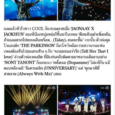
และแล้วหัวใจชาว COOL ก็แทบละลายเมื่อ
‘JAONAAY X
JAOKHUN’
สองพี่น้องหนุ่มหล่อก็ขึ้นมาในเพลง
‘
ดึกแล้วอย่าเพิ่งกลับ,
ถ้าเธออยากไปทะเลฉันพร้อม…(Talay), คนละชั้น’
จากนั้น ตัวพ่อสุด
โรแมนติก ‘
THE PARKINSON’
ก็มาโชว์พลังความหวานจนแฟน
เพลงต้องหันไปมองคนข้าง ๆ กับ
‘
จะบอกเธอว่ารัก (Tell Her That I
love)’
ส่วนตัวพ่อเพลงฮิต ที่มีแฟนคลับติดตามมาชมจนเต็มลานอย่าง
‘NONT TANONT’
ก็ออกแนว ‘
คลั่งเธอ (Dopamine)’
ไม่แพ้กัน แม้
ตอนหลังจะมี ‘
วันครบเลิก (UNNIVERSARY)’
แต่
‘ทุกนาทีที่
สวยงาม (Always With Me)’
เสมอ