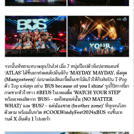
จากนั้นพัทยาแทบจะลุกเป็นไฟ เมื่อ 7 หนุ่มป๊อปตัวท็อปสายแดนซ์
‘ATLAS’
ได้ขึ้นมาฟาดสเต็ปมันส์กับ ‘
MAYDAY MAYDAY,
มังคุด
(
Mangosteen)’
ก่อนจะส่งเสียงกรี๊ดลั่นเขาไม้แก้วให้กับศิลปิน T-Pop
ตัว Top แห่งยุค อย่าง ‘
BUS because of you I shine’
รุกกี้ปีศาจที่มา
กระชากหัวใจชาว
#BEUS
ในเพลงตื้ด ‘
WATCH YOUR STEP’
พร้อมเพลงฮิตจาก ‘
BUS5 –
แค่ไหนแค่นั้น (
NO MATTER
WHAT)’
และ ‘
BUS7
–
แค่น้องชาย (
brother zone)’
ที่ทุกคนโยก
ตัวตาม พร้อมลั่นทวิต
#COOLWindyFest
2024
xBUS
จนขึ้นเท
รนด์
X อันดับ 1
ไปเลยจ้า