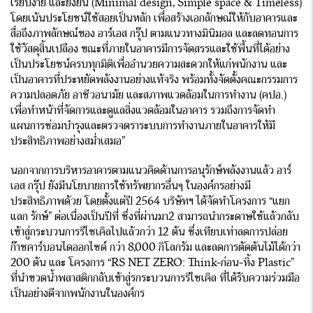
เรียบง่าย และยั่งยืน (Minimal design, Simple space & Timeless)
โดยเน้นประโยชน์ใช้สอยเป็นหลัก เพื่อสร้างเอกลักษณ์ให้กับอาคารและ
สื่อถึงภาพลักษณ์ของ อาร์เอส กรุ๊ป ตามแนวทางมินิมอล และลดทอนการ
ใช้วัสดุสิ้นเปลือง ขณะที่ภายในอาคารมีการจัดสรรและใช้พื้นที่ได้อย่าง
เป็นประโยชน์ครบทุกมิติเพื่ออำนวยความสะดวกให้แก่พนักงาน และ
เป็นอาคารที่ประหยัดพลังงานอย่างแท้จริง พร้อมทั้งจัดตั้งคณะกรรมการ
ความปลอดภัย อาชีวอนามัย และสภาพแวดล้อมในการทำงาน (คปอ.)
เพื่อทำหน้าที่จัดการและดูแลสิ่งแวดล้อมในอาคาร รวมถึงการจัดทำ
แผนการซ่อมบำรุงและตรวจตราระบบการทำงานภายในอาคารให้มี
ประสิทธิภาพอย่างสม่ำเสมอ”
นอกจากการบริหารอาคารตามแนวคิดด้านการอนุรักษ์พลังงานแล้ว อาร์
เอส กรุ๊ป ยังมีนโยบายการใช้ทรัพยากรอื่นๆ ในองค์กรอย่างมี
ประสิทธิภาพด้วย โดยตั้งแต่ปี 2564 บริษัทฯ ได้จัดทำโครงการ “แยก
แลก รักษ์” ต่อเนื่องเป็นปีที่ ซึ่งที่ผ่านมา2 สามารถนำกระดาษใช้แล้วกลับ
เข้าสู่กระบวนการรีไซเคิลไปแล้วกว่า 12 ตัน ซึ่งเทียบเท่าลดการปล่อย
ก๊าซคาร์บอนไดออกไซด์ กว่า 8,000 กิโลกรัม และลดการตัดต้นไม้ได้กว่า
200 ต้น และ โครงการ “RS NET ZERO: Think-ก่อน-ทิ้ง Plastic”
ที่นำขวดน้ำพลาสติกกลับเข้าสู่รกระบวนการรีไซเคิล ที่ได้รับความร่วมมือ
เป็นอย่างดีจากพนักงานในองค์กร