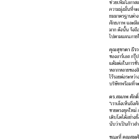
ช่วยเพิ่มโอกาส
ความมุ่งมั่นที่
ยมมาตรฐานต่างๆ
ศักยภาพ และมีแน
มาก ดังนั้น จึง
ไปตามแผนภายใ
คุณสุชาดา ธีรว
ของอาร์เอส กรุ
แต้มต่อในการขับ
หลากหลายของสินค
ไร้รอยต่อระหว่า
บริษัทพร้อมที่จะ
ดร.สมภพ ศักดิ
“เราเล็งเห็นถึง
ขายตรงยุคใหม่ 
เติบโตได้อย่างยั
นับว่าเป็นก้าวส
ขณะที่
คุณสมศัก