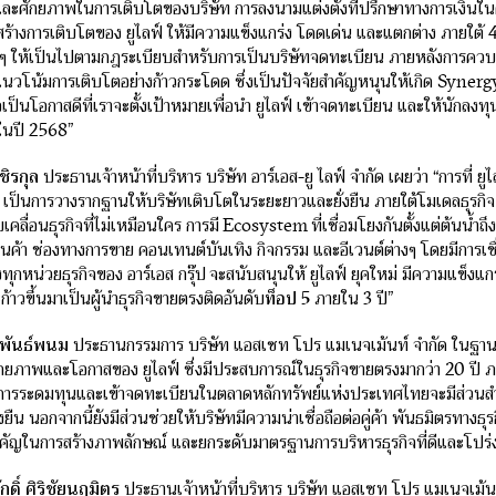
และศักยภาพในการเติบโตของบริษัท การลงนามแต่งตั้งที่ปรึกษาทางการเงินในคร
จะสร้างการเติบโตของ ยูไลฟ์ ให้มีความแข็งแกร่ง โดดเด่น และแตกต่าง ภายใต้
 ให้เป็นไปตามกฎระเบียบสำหรับการเป็นบริษัทจดทะเบียน ภายหลังการควบกิจ
วโน้มการเติบโตอย่างก้าวกระโดด ซึ่งเป็นปัจจัยสำคัญหนุนให้เกิด Synergy ท
ถือเป็นโอกาสดีที่เราจะตั้งเป้าหมายเพื่อนำ ยูไลฟ์ เข้าจดทะเบียน และให้นักลง
นปี 2568”
ชิรกุล
ประธานเจ้าหน้าที่บริหาร บริษัท อาร์เอส-ยู ไลฟ์ จำกัด เผยว่า “การที่ ยูไ
๊ป เป็นการวางรากฐานให้บริษัทเติบโตในระยะยาวและยั่งยืน ภายใต้โมเดลธุรกิ
เคลื่อนธุรกิจที่ไม่เหมือนใคร การมี Ecosystem ที่เชื่อมโยงกันตั้งแต่ต้นน้ำถึ
้า ช่องทางการขาย คอนเทนต์บันเทิง กิจกรรม และอีเวนต์ต่างๆ โดยมีการเชื่อ
งทุกหน่วยธุรกิจของ อาร์เอส กรุ๊ป จะสนับสนุนให้ ยูไลฟ์ ยุคใหม่ มีความแข็ง
ก้าวขึ้นมาเป็นผู้นำธุรกิจขายตรงติดอันดับ
ท็อป
5
ภายใน 3 ปี”
์พันธ์พนม
ประธานกรรมการ บริษัท แอสเซท โปร แมเนจเม้นท์ จำกัด ในฐานะที
ศักยภาพและโอกาสของ ยูไลฟ์ ซึ่งมีประสบการณ์ในธุรกิจขายตรงมากว่า 20 ปี ภ
การระดมทุนและเข้าจดทะเบียนในตลาดหลักทรัพย์แห่งประเทศไทยจะมีส่วนสำคัญอ
่งยืน นอกจากนี้ยังมีส่วนช่วยให้บริษัทมีความน่าเชื่อถือต่อคู่ค้า พันธมิตรทางธุ
ำคัญในการสร้างภาพลักษณ์ และยกระดับมาตรฐานการบริหารธุรกิจที่ดีและโปร่งใส
ดิ์ ศิริชัยนฤมิตร
ประธานเจ้าหน้าที่บริหาร บริษัท แอสเซท โปร แมเนจเม้นท์ จ