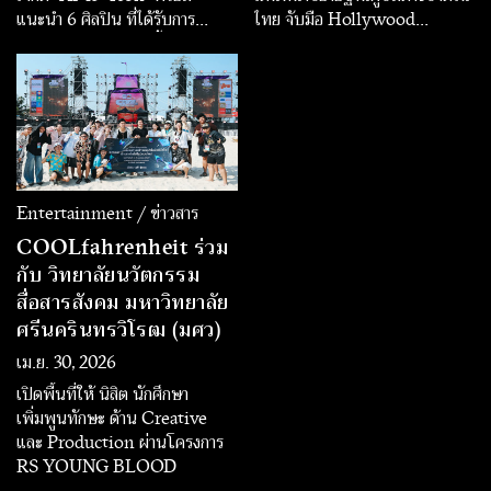
แนะนำ 6 ศิลปิน ที่ได้รับการ
ไทย จับมือ Hollywood
พัฒนาและสร้างสรรค์ขึ้นภายใต้
Thailand เปิดคอนเทนต์ข้าม
แนวคิดการนำเสนอเอกลักษณ์ทาง
พรมแดน ส่งซีรีส์เมียนมาระดับ
ดนตรีและคาแรกเตอร์ที่แตกต่าง
พรีเมียม “Fight For Hope หมัด
เพื่อส่งมอบประสบการณ์การฟัง
สั่งตาย หัวใจสั่งสู้” ลงผัง Prime
เพลงที่หลากหลายให้แฟนเพลง
Time หวังต่อยอดฐานผู้ชมเมีย
นมาในไทยที่มีจำนวนหลายล้านคน
พร้อมเปิดโอกาสใหม่ให้แบรนด์
เข้าถึงกลุ่มแรงงานต่างชาติที่มีกำลัง
Entertainment / ข่าวสาร
ซื้อเติบโตต่อเนื่อง
COOLfahrenheit ร่วม
กับ วิทยาลัยนวัตกรรม
สื่อสารสังคม มหาวิทยาลัย
ศรีนครินทรวิโรฒ (มศว)
เม.ย. 30, 2026
เปิดพื้นที่ให้ นิสิต นักศึกษา
เพิ่มพูนทักษะ ด้าน Creative
และ Production ผ่านโครงการ
RS YOUNG BLOOD