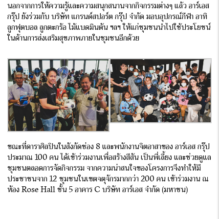
นอกจากการให้ความรู้และความสนุกสนานจากกิจกรรมต่างๆ แล้ว อาร์เอส
กรุ๊ป ยังร่วมกับ บริษัท แกรนด์สปอร์ต กรุ๊ป จำกัด มอบอุปกรณ์กีฬา อาทิ
ลูกฟุตบอล ลูกตะกร้อ ไม้แบดมินตัน ฯลฯ ให้แก่ชุมชนนำไปใช้ประโยชน์
ในด้านการส่งเสริมสุขภาพภายในชุมชนอีกด้วย
ขณะที่ดาราศิลปินในสังกัดช่อง 8 และพนักงานจิตอาสาของ อาร์เอส กรุ๊ป
ประมาณ 100 คน ได้เข้าร่วมงานเพื่อสร้างสีสัน เป็นพี่เลี้ยง และช่วยดูแล
ชุมชนตลอดการจัดกิจกรรม จากความน่าสนใจของโครงการจึงทำให้มี
ประชาชนจาก 12 ชุมชนในเขตจตุจักรมากกว่า 200 คน เข้าร่วมงาน ณ
ห้อง Rose Hall ชั้น 5 อาคาร C บริษัท อาร์เอส จำกัด (มหาชน)