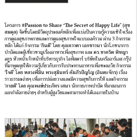
โครงการ
#Passion to Share
“The Secret of Happy Life” (สุข
สมดุล)
จัดขึ้นโดยมีวัตถุประสงค์หลักเพื่อแบ่งปันความรู้ความเข้าใจเรื่อง
การดูแลสุขภาพกายและการดูแลสุขภาพใจแบบองค์รวม ผ่าน 3 กิจกรรม
หลัก ได้แก่ กิจกรรม ‘
กินดี’
โดย
คุณแววตา เอกชาวนา
นักโภชนาการ
บำบัดและผู้เชี่ยวชาญเรื่องอาหารเพื่อสุขภาพ และ
ดร.ชาคริต พิชญา
งกูร
หัวหน้าเจ้าหน้าที่บริหารธุรกิจ ไลฟ์สตาร์ บริษัทในเครืออาร์เอส กรุ๊ป
ที่มาพูดคุยให้ความรู้เกี่ยวกับการรับประทานอาหารเพื่อชะลอวัย กิจกรรม
‘
ใจดี’
โดย
หลวงพี่มิน พระสุมินทร์ คัมภีรปัญโญ (อินตะจักร)
เรื่อง
ราวธรรมะง่ายๆ เพื่อการปล่อยวางและมีความสุขกับการให้ และกิจกรรม
‘
กายดี’
โดย
คุณพงษ์ประภัทร เสนา
นักกายภาพบำบัด ที่มาสอนการ
ออกกำลังกายง่ายๆ สำหรับผู้สูงวัยและสามารถทำได้เองภายในบ้าน