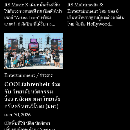
RS Music X เดินหน้าสร้างสีสัน
RS Multimedia &
ให้กับวงการดนตรีไทย เปิดตัวโปร
Entertainment โดย ช่อง 8
เจกต์ “Artist Icon” พร้อม
เดินหน้าขยายฐานผู้ชมต่างชาติใน
แนะนำ 6 ศิลปิน ที่ได้รับการ
ไทย จับมือ Hollywood
พัฒนาและสร้างสรรค์ขึ้นภายใต้
Thailand เปิดคอนเทนต์ข้าม
แนวคิดการนำเสนอเอกลักษณ์ทาง
พรมแดน ส่งซีรีส์เมียนมาระดับ
ดนตรีและคาแรกเตอร์ที่แตกต่าง
พรีเมียม “Fight For Hope หมัด
เพื่อส่งมอบประสบการณ์การฟัง
สั่งตาย หัวใจสั่งสู้” ลงผัง Prime
เพลงที่หลากหลายให้แฟนเพลง
Time หวังต่อยอดฐานผู้ชมเมีย
นมาในไทยที่มีจำนวนหลายล้านคน
พร้อมเปิดโอกาสใหม่ให้แบรนด์
เข้าถึงกลุ่มแรงงานต่างชาติที่มีกำลัง
Entertainment / ข่าวสาร
ซื้อเติบโตต่อเนื่อง
COOLfahrenheit ร่วม
กับ วิทยาลัยนวัตกรรม
สื่อสารสังคม มหาวิทยาลัย
ศรีนครินทรวิโรฒ (มศว)
เม.ย. 30, 2026
เปิดพื้นที่ให้ นิสิต นักศึกษา
เพิ่มพูนทักษะ ด้าน Creative