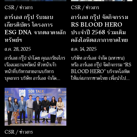
CSR / ข่าวสาร
CSR / ข่าวสาร
อาร์เอส กรุ๊ป รับมอบ
อาร์เอส กรุ๊ป จัดกิจกรรม
เกียรติบัตร โครงการ
RS BLOOD HERO
ESG DNA จากตลาดหลัก
ประจำปี 2568 ร่วมเติม
ทรัพย์ฯ
คลังโลหิตสภากาชาดไทย
ส.ค. 28, 2025
ส.ค. 14, 2025
อาร์เอส กรุ๊ป นำโดย คุณเกรียงไกร
บริษัท อาร์เอส จำกัด (มหาชน)
เรืองเมธานพรัตน์ หัวหน้าเจ้า
หรือ อาร์เอส กรุ๊ป จัดกิจกรรม “RS
หน้าที่บริหารสายงานบริหาร
BLOOD HERO” บริจาคโลหิต
บุคลากร บริษัท อาร์เอส จำกัด
ให้แก่สภากาชาดไทย เพื่อนำไป
(มหาชน) เข้ารับเกียรติบัตร
ช่วยเหลือผู้ป่วยที่จำเป็นทั่ว
โครงการ “ESG DNA” ซึ่ง
ประเทศ โดยเฉพาะอย่างยิ่งในยาม
ตลาดหลักทรัพย์แห่งประเทศไทย
ที่โลหิตเป็นที่ต้องการอย่างเร่งด่วน
ได้มอบให้แก่องค์กรที่เข้าร่วมโครง
ในปัจจุบัน รวมถึงสถานการณ์
การฯ และนำชุดความรู้ด้านความ
ชายแดนไทย-กัมพูชา
ยั่งยืนไปส่งเสริมให้พนักงานได้
เรียนรู้ผ่านระบบ e-Learning
อย่างมีประสิทธิภาพ
CSR / ข่าวสาร