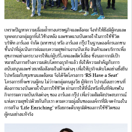
เพราะปัญหาความเลื่อมล้ำทางเศรษฐกิจและสังคม จึงทำให้ยังมีผู้คนและ
บุคคลบางกลุ่มถูกทิ้งไว้ข้างหลัง และขาดแรงบันดาลใจในการใช้ชีวิต
บริษัท อาร์เอส จำกัด (มหาชน) หรือ อาร์เอส กรุ๊ป ในฐานะองค์กรเอกชน
ชั้นนำที่มุ่งเน้นการส่งมอบความสุขผ่านงานบันเทิง สินค้าและบริการเพื่อ
สุขภาพอย่างครบวงจรให้แก่ผู้บริโภคและสัตว์เลี้ยง ซึ่งนอกจากมีเป้า
หมายในการสร้างความเติบโตทางธุรกิจแล้ว ยังให้ความสำคัญกับการ
สนับสนุนและช่วยเหลือสังคมในด้านต่างๆ เพื่อให้ธุรกิจเติบโตอย่างยั่งยืน
ไปพร้อมกับชุมชนและสังคม จึงได้จัดโครงการ
‘RS Have a Seat’
โครงการที่จะชวนผู้คน ไม่ว่าจะกลุ่มคนสูงวัย ผู้พิการ ไปจนถึงเยาวชนที่
ต้องการแรงบันดาลใจในการใช้ชีวิต ผ่านการให้ที่นั่งหรือพื้นที่พิเศษใน
กิจกรรมความบันเทิงต่างๆ ของ อาร์เอส กรุ๊ป เพื่อร่วมสัมผัสประสบการณ์
แห่งความสุขไปด้วยกันกับเรา ตามความมุ่งมั่นขององค์กรที่มีเจตจำนงใน
การสร้าง
‘Life Enriching’
หรือยกระดับทุกมิติของการใช้ชีวิตของ
ผู้คนอย่างแท้จริง