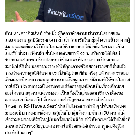
ด้าน
นางสาวถิรนันท์ ช่วยมิ่ง
ผู้จัดการฝ่ายงานบริหารนโยบายและ
วางแผนงาน มูลนิธิกระจกเงา กล่าวว่า “สมาชิกในกลุ่มจ้างวานข้า มาจากผู้
สูงอายุและอดีตคนไร้บ้าน โดยมูลนิธิกระจกเงา ได้ก่อตั้ง ‘โครงการจ้าง
วานข้า’ ขึ้นมา เพื่อหยิบยื่นโอกาสด้วยการจ้างงาน สร้างรายได้ให้แก่
สมาชิกจนสามารถปรับเปลี่ยนวิถีชีวิต และพัฒนาความเป็นอยู่ของ
สมาชิกให้ดีขึ้น นอกจากเราจะทำให้คุณภาพชีวิตของพวกเขาดีขึ้นแล้ว
การสร้างความสุขให้กับพวกเขาก็สำคัญไม่แพ้กัน จริงๆ แล้วพวกเขาชอบ
เสียงดนตรี ชอบความสนุกสนาน แต่ด้วยฐานะทางสังคมทำให้ขาดโอกาส
การได้รับประสบการณ์ในงานคอนเสิร์ตอาจดูเหมือนเป็นเรื่องเล็กน้อย
ของใครหลายๆ คน แต่เรามองว่าเป็นเรื่องใหญ่ของสมาชิก เราต้องขอ
ขอบคุณ อาร์เอส กรุ๊ป ที่เห็นความสำคัญของพวกเขา สำหรับเรา
‘
โครงการ RS Have a Seat’
นับเป็นโครงการน่ารักๆ ที่ช่วยสร้างรอย
ยิ้มและเป็นการเติมพลังความสุขให้กับกลุ่มจ้างวานข้ากว่า 30 คน ที่ได้
เข้าร่วมชมคอนเสิร์ตใหญ่เป็นครั้งแรกในชีวิต ทำให้พวกเขาได้รับในสิ่งที่
เคยขาดไปในช่วงวัยรุ่นและอาจจะไม่มีโอกาสได้เข้าร่วม ทุกคนจึงรู้สึก
ประทับใจมากๆ”