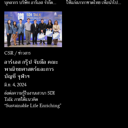
บุคลากร บริษัท อาร์เอส จำกัด
ให้แก่สภากาชาดไทย เพื่อนำไป
(มหาชน) เข้ารับเกียรติบัตร
ช่วยเหลือผู้ป่วยที่จำเป็นทั่ว
โครงการ “ESG DNA” ซึ่ง
ประเทศ โดยเฉพาะอย่างยิ่งในยาม
ตลาดหลักทรัพย์แห่งประเทศไทย
ที่โลหิตเป็นที่ต้องการอย่างเร่งด่วน
ได้มอบให้แก่องค์กรที่เข้าร่วมโครง
ในปัจจุบัน รวมถึงสถานการณ์
การฯ และนำชุดความรู้ด้านความ
ชายแดนไทย-กัมพูชา
ยั่งยืนไปส่งเสริมให้พนักงานได้
เรียนรู้ผ่านระบบ e-Learning
อย่างมีประสิทธิภาพ
CSR / ข่าวสาร
อาร์เอส กรุ๊ป จับมือ คณะ
พาณิชยศาสตร์และการ
บัญชี จุฬาฯ
มิ.ย. 4, 2024
ส่งต่อความรู้ในงานเสวนา SDI
Talk ภายใต้แนวคิด
“Sustainable Life Enriching”